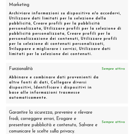
dei tuoi dati che trattiamo.
Marketing
Archiviare informazioni su dispositivo e/o accedervi,
Utilizzare dati limitati per la selezione della
pubblicità, Creare profili per la pubblicità
personalizzata, Utilizzare profili per la selezione di
pubblicità personalizzata, Creare profili per la
personalizzazione dei contenuti, Utilizzare profili
per la selezione di contenuti personalizzati,
Sviluppare e migliorare i servizi, Utilizzare dati
limitati per la selezione dei contenuti.
Funzionalità
Sempre attivo
Abbinare e combinare dati provenienti da
altre fonti di dati, Collegare diversi
dispositivi, Identificare i dispositivi in
base alle informazioni trasmesse
AGENZIA DI MODA E SPETTACOLO MILANO
automaticamente.
Garantire la sicurezza, prevenire e rilevare
Via Vincenzo Foppa, 46 – 20144 – Milano
|
Tel: 0287022557
|
Fax: 0289760102
frodi, correggere errori, Erogare e
Sempre attivo
presentare pubblicità e contenuto, Salvare e
info@moodmanagement.it
comunicare le scelte sulla privacy.