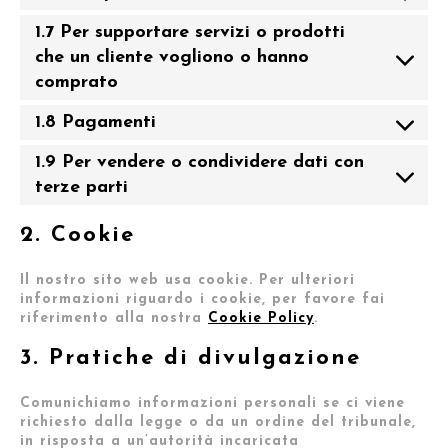
1.7 Per supportare servizi o prodotti
che un cliente vogliono o hanno
comprato
1.8 Pagamenti
1.9 Per vendere o condividere dati con
terze parti
2. Cookie
Il nostro sito web usa cookie. Per ulteriori
informazioni riguardo i cookie, per favore fai
riferimento alla nostra
Cookie Policy
.
3. Pratiche di divulgazione
Comunichiamo informazioni personali se ci viene
richiesto dalla legge o da un ordine del tribunale,
in risposta a un’autorità incaricata