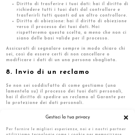
Diritto di trasferire i tuoi dati: hai il diritto di
richiedere tutti i tuoi dati dal controllore e
trasferirli tutti quanti ad un altro controllore.
Diritto di obiezione: hai il diritto di obiezione
verso il processo dei tuoi dati. Noi
rispetteremo questa scelta, a meno che non ci
siano delle basi valide per il processo.
Assicurati di segnalare sempre in modo chiaro chi
sei, così da essere certi di non cancellare o
modificare i dati di un una persona sbagliata.
8. Invio di un reclamo
Se non sei soddisfatto di come gestiamo (una
lamentela su) il processo dei tuoi dati personali,
hai il diritto di spedire un reclamo al Garante per
la protezione dei dati personali.
9. Dettagli contatti
Gestisci la tua privacy
Mood Management S.r.l.
Per fornire le migliori esperienze, noi e i nostri partner
Via Vincenzo Foppa, 46 – 20144 – Milano
utilizziamo tecnologie come i cookie per memorizzare