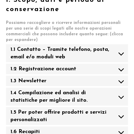
1. Scopo, dati e periodo di
conservazione
Possiamo raccogliere o ricevere informazioni personali
per una serie di scopi legati alle nostre operazioni
commerciali che possono includere quanto segue: (clicca
per espandere)
1.1 Contatto – Tramite telefono, posta,
email e/o moduli web
1.2 Registrazione account
1.3 Newsletter
1.4 Compilazione ed analisi di
statistiche per migliore il sito.
1.5 Per poter offrire prodotti e servizi
personalizzati
1.6 Recapiti