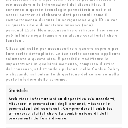
Italia
e/o accedere alle informazioni del dispositivo. Il
Sito web:
https://www.moodmanagement.it
consenso a queste tecnologie permetterà a noi e ai
nostri partner di elaborare dati personali come il
Email:
info@
moodmanagement.it
comportamento durante la navigazione o gli ID univoci
Numero di telefono: 0287022557
su questo sito e di mostrare annunci (non)
personalizzati. Non acconsentire o ritirare il consenso
10. Richiesta Dati
può influire negativamente su alcune caratteristiche e
funzioni.
Per le richieste più frequenti offriamo la
Clicca qui sotto per acconsentire a quanto sopra o per
possibilità di usare il nostro modulo di richiesta
fare scelte dettagliate. Le tue scelte saranno applicate
dati
solamente a questo sito. È possibile modificare le
Nome
impostazioni in qualsiasi momento, compreso il ritiro
del consenso, utilizzando i pulsanti della Cookie Policy
o cliccando sul pulsante di gestione del consenso nella
parte inferiore dello schermo.
Email
Statistiche
Invia una richiesta per accedere ai tuoi dati che
Archiviare informazioni su dispositivo e/o accedervi,
trattiamo.
Misurare le prestazioni degli annunci, Misurare le
prestazioni dei contenuti, Comprendere il pubblico
Invia una richiesta per la cancellazione di dati se non
attraverso statistiche o la combinazione di dati
più rilevanti.
provenienti da fonti diverse.
Invia una richiesta per ricevere un file da esportazione