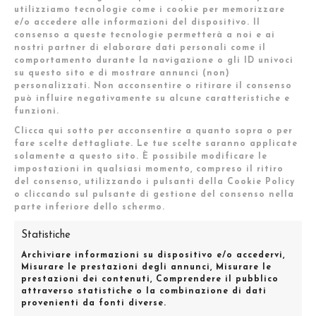
utilizziamo tecnologie come i cookie per memorizzare
e/o accedere alle informazioni del dispositivo. Il
consenso a queste tecnologie permetterà a noi e ai
nostri partner di elaborare dati personali come il
comportamento durante la navigazione o gli ID univoci
su questo sito e di mostrare annunci (non)
personalizzati. Non acconsentire o ritirare il consenso
può influire negativamente su alcune caratteristiche e
funzioni.
Clicca qui sotto per acconsentire a quanto sopra o per
fare scelte dettagliate. Le tue scelte saranno applicate
Engie DOMUSCHECK - Spot
solamente a questo sito. È possibile modificare le
impostazioni in qualsiasi momento, compreso il ritiro
Pubblicitario
del consenso, utilizzando i pulsanti della Cookie Policy
o cliccando sul pulsante di gestione del consenso nella
parte inferiore dello schermo.
2017
Modello:
Lucrezia
Statistiche
Archiviare informazioni su dispositivo e/o accedervi,
VAI AL SITO
Misurare le prestazioni degli annunci, Misurare le
prestazioni dei contenuti, Comprendere il pubblico
attraverso statistiche o la combinazione di dati
provenienti da fonti diverse.