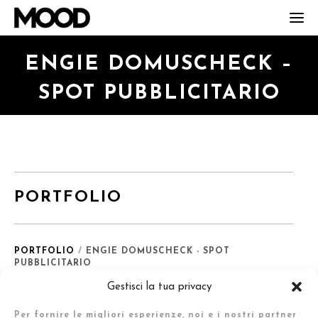
T
o
g
ENGIE DOMUSCHECK –
g
l
SPOT PUBBLICITARIO
e
n
a
v
i
g
a
PORTFOLIO
t
i
o
PORTFOLIO
/
ENGIE DOMUSCHECK - SPOT
n
PUBBLICITARIO
Gestisci la tua privacy
Per fornire le migliori esperienze, noi e i nostri partner