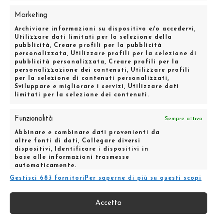
Marketing
Archiviare informazioni su dispositivo e/o accedervi,
Utilizzare dati limitati per la selezione della
pubblicità, Creare profili per la pubblicità
personalizzata, Utilizzare profili per la selezione di
pubblicità personalizzata, Creare profili per la
personalizzazione dei contenuti, Utilizzare profili
per la selezione di contenuti personalizzati,
Sviluppare e migliorare i servizi, Utilizzare dati
limitati per la selezione dei contenuti.
AGENZIA DI MODA E SPETTACOLO MILANO
Funzionalità
Sempre attivo
Via Vincenzo Foppa, 46 – 20144 – Milano
|
Tel:
Abbinare e combinare dati provenienti da
0287022557
|
Fax: 0289760102
altre fonti di dati, Collegare diversi
dispositivi, Identificare i dispositivi in
info@moodmanagement.it
base alle informazioni trasmesse
automaticamente.
Gestisci 683 fornitori
Per saperne di più su questi scopi
Garantire la sicurezza, prevenire e rilevare
frodi, correggere errori, Erogare e
© 2015-2025 Mood Management S.r.l. - All rights
Accetta
Sempre attivo
presentare pubblicità e contenuto, Salvare e
reserved C.F. / P. IVA 08665410968 Capitale sociale €.