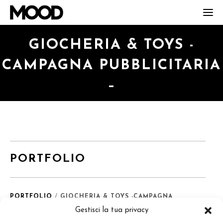
T
o
g
GIOCHERIA & TOYS -
g
l
CAMPAGNA PUBBLICITARIA
e
n
–
a
v
i
g
a
t
i
PORTFOLIO
o
n
PORTFOLIO
/
GIOCHERIA & TOYS -CAMPAGNA
PUBBLICITARIA -
Gestisci la tua privacy