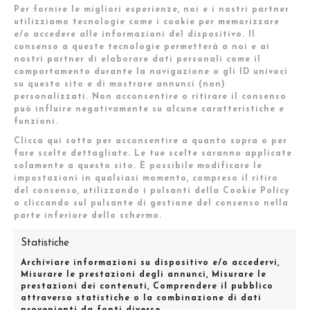
Per fornire le migliori esperienze, noi e i nostri partner
utilizziamo tecnologie come i cookie per memorizzare
e/o accedere alle informazioni del dispositivo. Il
consenso a queste tecnologie permetterà a noi e ai
nostri partner di elaborare dati personali come il
comportamento durante la navigazione o gli ID univoci
su questo sito e di mostrare annunci (non)
personalizzati. Non acconsentire o ritirare il consenso
può influire negativamente su alcune caratteristiche e
funzioni.
Clicca qui sotto per acconsentire a quanto sopra o per
fare scelte dettagliate. Le tue scelte saranno applicate
solamente a questo sito. È possibile modificare le
Giocheria & Toys -Campagna
impostazioni in qualsiasi momento, compreso il ritiro
del consenso, utilizzando i pulsanti della Cookie Policy
pubblicitaria -
o cliccando sul pulsante di gestione del consenso nella
parte inferiore dello schermo.
2017\2018
Statistiche
Modello:
Diego
Archiviare informazioni su dispositivo e/o accedervi,
Misurare le prestazioni degli annunci, Misurare le
VAI AL SITO
prestazioni dei contenuti, Comprendere il pubblico
attraverso statistiche o la combinazione di dati