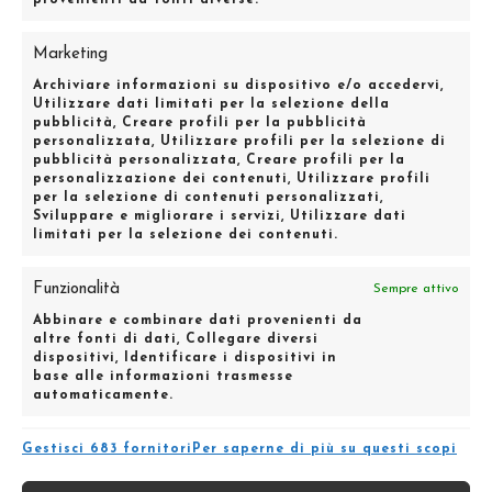
provenienti da fonti diverse.
Marketing
Archiviare informazioni su dispositivo e/o accedervi,
Utilizzare dati limitati per la selezione della
pubblicità, Creare profili per la pubblicità
personalizzata, Utilizzare profili per la selezione di
pubblicità personalizzata, Creare profili per la
personalizzazione dei contenuti, Utilizzare profili
per la selezione di contenuti personalizzati,
Sviluppare e migliorare i servizi, Utilizzare dati
limitati per la selezione dei contenuti.
AGENZIA DI MODA E SPETTACOLO MILANO
Funzionalità
Sempre attivo
Abbinare e combinare dati provenienti da
Via Vincenzo Foppa, 46 – 20144 – Milano
altre fonti di dati, Collegare diversi
dispositivi, Identificare i dispositivi in
|
Tel: 0287022557
|
Fax: 0289760102
base alle informazioni trasmesse
info@moodmanagement.it
automaticamente.
Garantire la sicurezza, prevenire e rilevare
Gestisci 683 fornitori
Per saperne di più su questi scopi
frodi, correggere errori, Erogare e
Sempre attivo