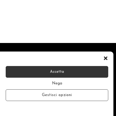
Accetta
Nega
Gestisci opzioni
Fax: 0289760102