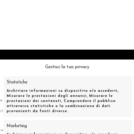
Gestisci la tua privacy
Statistiche
Archiviare informazioni su dispositivo e/o accedervi,
Misurare le prestazioni degli annunci, Misurare le
la
prestazioni dei contenuti, Comprendere il pubblico
AGENZIA DI MODA E SPETTACOLO MILANO
attraverso statistiche o la combinazione di dati
il
provenienti da fonti diverse.
ppa, 46 – 20144 – Milano
|
Tel: 0287022557
|
Marketing
re
info@moodmanagement.it