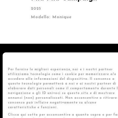
2025
Modello:
Monique
Per fornire le migliori esperienze, noi e i nostri partner
utilizziamo tecnologie come i cookie per memorizzare e/o
accedere alle informazioni del dispositivo. Il consenso a
queste tecnologie permetterà a noi e ai nostri partner di
elaborare dati personali come il comportamento durante 
navigazione o gli ID univoci su questo sito e di mostrare
annunci (non) personalizzati. Non acconsentire o ritirare 
consenso può influire negativamente su alcune
caratteristiche e funzioni.
Via Vincenzo Fo
Clicca qui sotto per acconsentire a quanto sopra o per fa