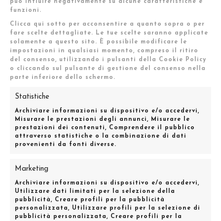
può influire negativamente su alcune caratteristiche e
funzioni.
Modello:
Alessandro
Clicca qui sotto per acconsentire a quanto sopra o per
VAI AL SITO
fare scelte dettagliate. Le tue scelte saranno applicate
solamente a questo sito. È possibile modificare le
impostazioni in qualsiasi momento, compreso il ritiro
del consenso, utilizzando i pulsanti della Cookie Policy
o cliccando sul pulsante di gestione del consenso nella
parte inferiore dello schermo.
Statistiche
Archiviare informazioni su dispositivo e/o accedervi,
Misurare le prestazioni degli annunci, Misurare le
prestazioni dei contenuti, Comprendere il pubblico
attraverso statistiche o la combinazione di dati
provenienti da fonti diverse.
Marketing
AGENZIA DI MODA E SPETTACOLO MILANO
Archiviare informazioni su dispositivo e/o accedervi,
Utilizzare dati limitati per la selezione della
pubblicità, Creare profili per la pubblicità
Via Vincenzo Foppa, 46 – 20144 – Milano
personalizzata, Utilizzare profili per la selezione di
|
Tel: 0287022557
|
Fax: 0289760102
pubblicità personalizzata, Creare profili per la